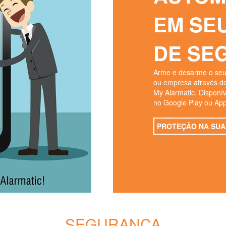
EM SE
DE SE
Arme e desarme o seu 
ou empresa através do
My Alarmatic. Disponív
no Google Play ou App
PROTEÇÃO NA SUA
SEGURANÇA