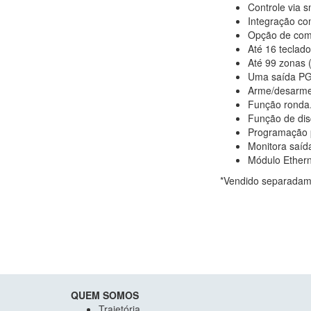
Controle via 
Integração com
Opção de comp
Até 16 teclad
Até 99 zonas 
Uma saída PG
Arme/desarme 
Função ronda
Função de dis
Programação p
Monitora saída 
Módulo Ether
*Vendido separadame
QUEM SOMOS
Trajetória