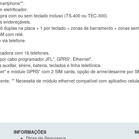
smartphone**.
 eletrificador.
ra com ou sem teclado incluso (TS-400 ou TEC-300).
os endereçáveis.
(6 duplas na placa + 1 por teclado + zonas de barramento + zonas sem 
M com relé.
via telefone.
.
cadora com 16 telefones.
or cabo programador JFL*, GPRS*, Ethernet*.
auxiliar, sirene, bateria, teclados e linha telefônica.
net* e módulo GPRS* com 2 SIM cards, opção de arme/desarme por S
nte. ** Necessita de módulo ethernet compatível com aplicativo celul
INFORMAÇÕES
N
Dicas de Segurança